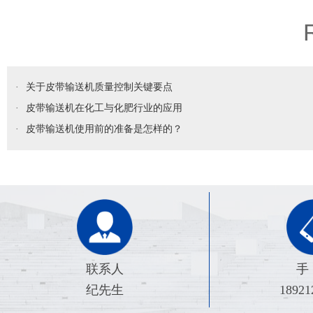
·
关于皮带输送机质量控制关键要点
·
皮带输送机在化工与化肥行业的应用
·
皮带输送机使用前的准备是怎样的？
联系人
手
纪先生
18921