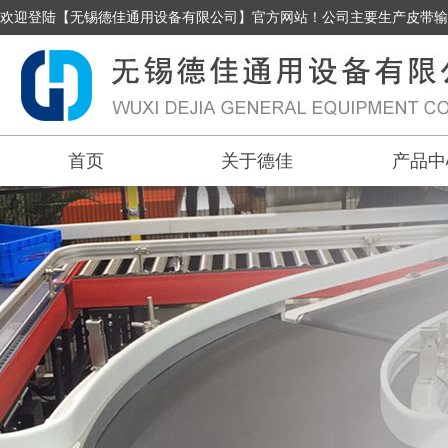
欢迎登陆【无锡德佳通用设备有限公司】官方网站！公司主要生产皮带输
首页
关于德佳
产品中