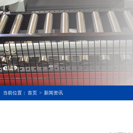
当前位置：
首页
>
新闻资讯