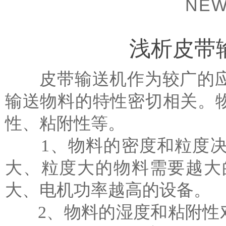
NEW
浅析皮带
皮带输送机作为较广的应
输送物料的特性密切相关。
性、粘附性等。
1、物料的密度和粒度决
大、粒度大的物料需要越大
大、电机功率越高的设备。
2、物料的湿度和粘附性对